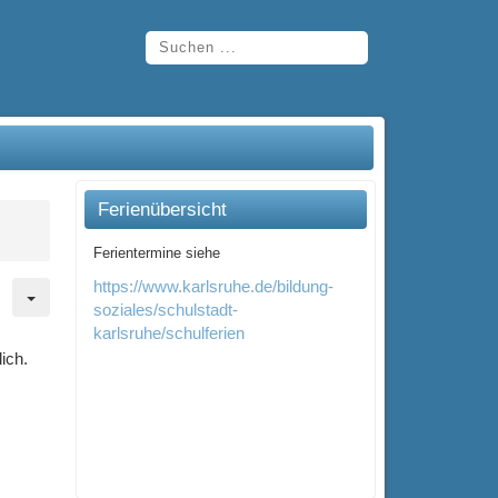
Ferienübersicht
Ferientermine siehe
https://www.karlsruhe.de/bildung-
soziales/schulstadt-
karlsruhe/schulferien
ich.