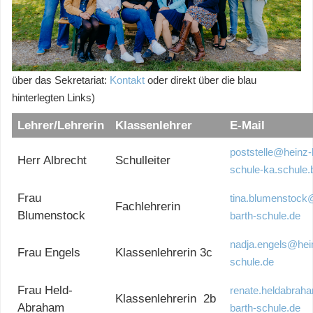
über das Sekretariat:
Kontakt
oder direkt über die blau
hinterlegten Links)
Lehrer/Lehrerin
Klassenlehrer
E-Mail
poststelle@heinz-
Herr Albrecht
Schulleiter
schule-ka.schule.
Frau
tina.blumenstock
Fachlehrerin
Blumenstock
barth-schule.de
nadja.engels@hein
Frau Engels
Klassenlehrerin 3c
schule.de
Frau Held-
renate.heldabrah
Klassenlehrerin 2b
Abraham
barth-schule.de