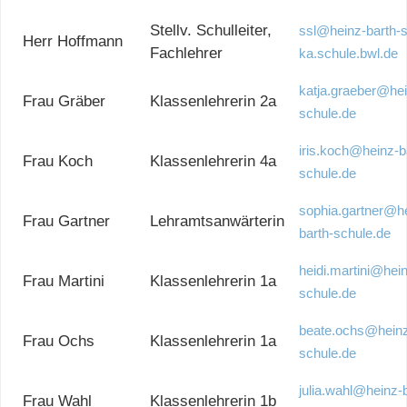
Stellv. Schulleiter,
ssl@heinz-barth-s
Herr Hoffmann
Fachlehrer
ka.schule.bwl.de
katja.graeber@hei
Frau Gräber
Klassenlehrerin 2a
schule.de
iris.koch@heinz-b
Frau Koch
Klassenlehrerin 4a
schule.de
sophia.gartner@h
Frau Gartner
Lehramtsanwärterin
barth-schule.de
heidi.martini@hein
Frau Martini
Klassenlehrerin 1a
schule.de
beate.ochs@heinz
Frau Ochs
Klassenlehrerin 1a
schule.de
julia.wahl@heinz-b
Frau Wahl
Klassenlehrerin 1b